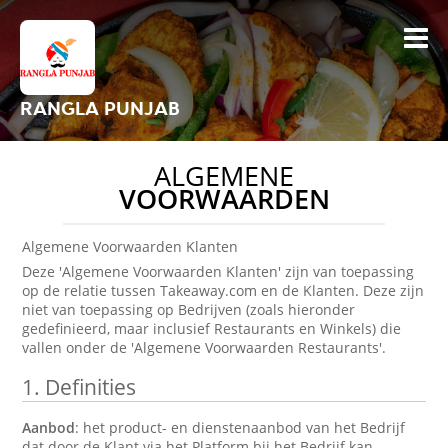
RANGLA PUNJAB
ALGEMENE
VOORWAARDEN
Algemene Voorwaarden Klanten
Deze 'Algemene Voorwaarden Klanten' zijn van toepassing
op de relatie tussen Takeaway.com en de Klanten. Deze zijn
niet van toepassing op Bedrijven (zoals hieronder
gedefinieerd, maar inclusief Restaurants en Winkels) die
vallen onder de 'Algemene Voorwaarden Restaurants'.
1.
Definities
Aanbod
: het product- en dienstenaanbod van het Bedrijf
dat door de Klant via het Platform bij het Bedrijf kan