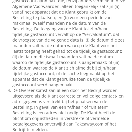
gastaccount aanmaakt die, tenzij anders vermeld in deze
Algemene Voorwaarden, alleen toegankelijk zal zijn (a)
vanaf het apparaat dat de Klant gebruikt om de
Bestelling te plaatsen; en (b) voor een periode van
maximaal twaalf maanden na de datum van de
Bestelling. De toegang van de Klant tot zijn/haar
tijdelijke gastaccount vervalt op de ''Vervaldatum'', dat
de vroegste van de volgende data is: (i) de datum die zes
maanden valt na de datum waarop de Klant voor het
laatst toegang heeft gehad tot de tijdelijke gastaccount;
(ii) de datum die twaalf maanden valt na de datum
waarop de tijdelijke gastaccount is aangemaakt; of (iii)
de datum waarop de Klant zich afmeldt bij zijn/haar
tijdelijke gastaccount, of de cache leegmaakt op het
apparaat dat de Klant gebruikte toen de tijdelijke
gastaccount werd aangemaakt.
De Overeenkomst kan alleen door het Bedrijf worden
uitgevoerd als de Klant correcte en volledige contact- en
adresgegevens verstrekt bij het plaatsen van de
Bestelling. In geval van een “Afhaal” of “Uit eten”
Bestelling is een adres niet nodig. De Klant heeft de
plicht om onjuistheden in verstrekte of vermelde
betaalgegevens onverwijld aan Takeaway.com of het
Bedrijf te melden.