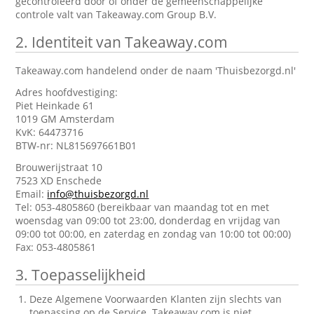
gecontroleerd door of onder de gemeenschappelijke
controle valt van Takeaway.com Group B.V.
2.
Identiteit van Takeaway.com
Takeaway.com handelend onder de naam 'Thuisbezorgd.nl'
Adres hoofdvestiging:
Piet Heinkade 61
1019 GM Amsterdam
KvK: 64473716
BTW-nr: NL815697661B01
Brouwerijstraat 10
7523 XD Enschede
Email:
info@thuisbezorgd.nl
Tel: 053-4805860 (bereikbaar van maandag tot en met
woensdag van 09:00 tot 23:00, donderdag en vrijdag van
09:00 tot 00:00, en zaterdag en zondag van 10:00 tot 00:00)
Fax: 053-4805861
3.
Toepasselijkheid
Deze Algemene Voorwaarden Klanten zijn slechts van
toepassing op de Service. Takeaway.com is niet